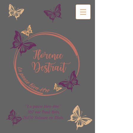
"La pause bien-être"
397 rue Paul Brès,
26150 Solaure en Diois