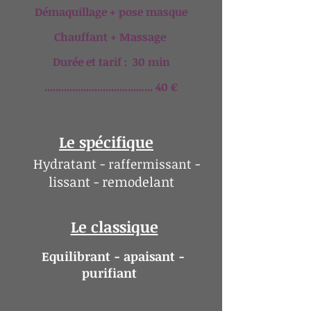
Démaquillage + pose masque
Chauffant + Massage
Durée et tarif : 30 min
....................................... 40 €
Le spécifique
Hydratant -
-
raffermissant
lissant - remodelant
Le classique
Equilibrant - apaisant -
purifiant