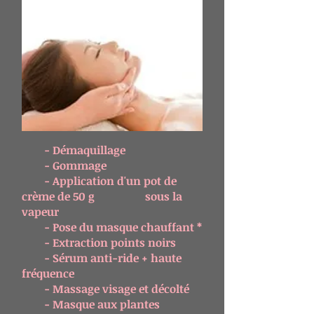
- Démaquillage
- Gommage
- Application d'un pot de
crème de 50 g sous la
vapeur
- Pose du masque chauffant *
- Extraction points noirs
- Sérum anti-ride + haute
fréquence
- Massage visage et décolté
- Masque aux plantes