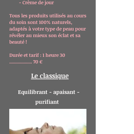
- Crème de jour
Tous les produits utilisés au cours
du soin sont 100% naturels,
adaptés à votre type de peau pour
révéler au mieux son éclat et sa
beauté !
Durée et tarif : 1 heure 30
................... 70 €
Le classique
Equilibrant - apaisant -
purifiant