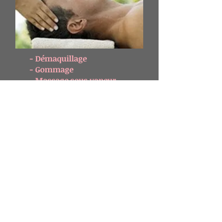
- Démaquillage
- Gommage
- Massage sous vapeur
- Extraction points noirs
- Masque aux plantes
- Crème de jour
Tous les produits utilisés au cours
du soin sont 100% naturels,
adaptés à votre type de peau pour
révéler au mieux son éclat et sa
beauté !
Durée et tarif : 1 heure ................. 55
€