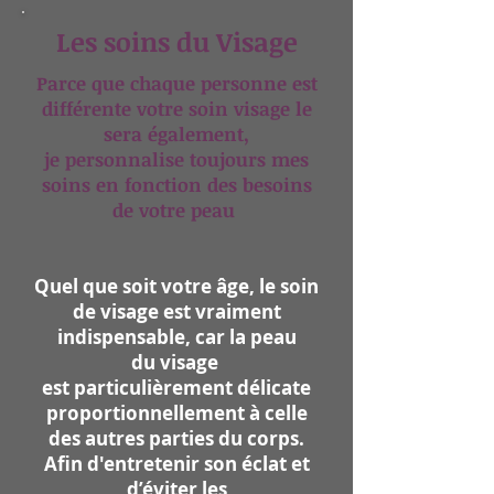
Les soins du Visage
Parce que chaque personne est
différente votre soin visage le
sera également,
je personnalise toujours mes
soins en fonction des besoins
de votre peau
Quel que soit votre âge,
le soin
de visage est vraiment
indispensable, car la peau
du visage
est particulièrement délicate
proportionnellement à celle
des autres parties du corps.
Afin d'entretenir son éclat et
d’éviter les